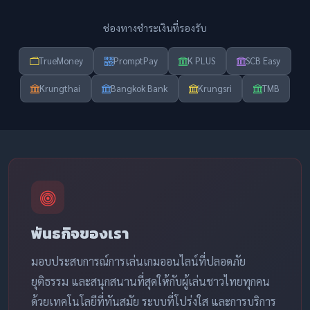
ช่องทางชำระเงินที่รองรับ
TrueMoney
PromptPay
K PLUS
SCB Easy
Krungthai
Bangkok Bank
Krungsri
TMB
พันธกิจของเรา
มอบประสบการณ์การเล่นเกมออนไลน์ที่ปลอดภัย
ยุติธรรม และสนุกสนานที่สุดให้กับผู้เล่นชาวไทยทุกคน
ด้วยเทคโนโลยีที่ทันสมัย ระบบที่โปร่งใส และการบริการ