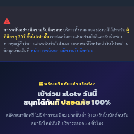
การพนันอย่างมีความรับผิดชอบ:
บริการทั้งหมดของ slotv มีไว้สำหรับ
ผู้
ที่มีอายุ 20 ปีขึ้นไปเท่านั้น
เราส่งเสริมการเล่นอย่างมีสติและรับผิดชอบ
หากคุณรู้สึกว่าการเล่นพนันกำลังส่งผลกระทบต่อชีวิตประจำวัน โปรดอ่าน
ข้อมูลเพิ่มเติมที่
หน้าการพนันอย่างมีความรับผิดชอบ
🎰 พร้อมเริ่มต้นแล้วหรือยัง?
เข้าร่วม slotv วันนี้
สนุกได้ทันที ปลอดภัย 100%
สมัครสมาชิกฟรี ไม่มีค่าธรรมเนียม ฝากขั้นต่ำ ฿100 รับโบนัสต้อนรับ
สมาชิกใหม่ทันที บริการตลอด 24 ชั่วโมง