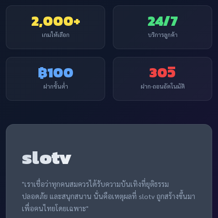
2,000+
24/7
เกมให้เลือก
บริการลูกค้า
฿100
30วิ
ฝากขั้นต่ำ
ฝาก-ถอนอัตโนมัติ
slotv
"เราเชื่อว่าทุกคนสมควรได้รับความบันเทิงที่ยุติธรรม
ปลอดภัย และสนุกสนาน นั่นคือเหตุผลที่ slotv ถูกสร้างขึ้นมา
เพื่อคนไทยโดยเฉพาะ"