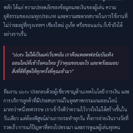
หลัก ได้แก่ ความปลอดภัยของข้อมูลและเงินของผู้เล่น ความ
ยุติธรรมของเกมทุกประเภท และความสะดวกสบายในการใช้งานที่
ไม่ว่าจะอยู่ที่กรุงเทพฯ เชียงใหม่ ภูเก็ต หรือขอนแก่น ก็เข้าถึงได้
อย่างราบรื่น
"slotv ไม่ได้เป็นแค่เว็บพนัน เราคือแพลตฟอร์มบันเทิง
ออนไลน์ที่เข้าใจคนไทย รู้ว่าคุณชอบอะไร และพร้อมมอบ
สิ่งที่ดีที่สุดให้ทุกครั้งที่คุณเข้ามา"
ทีมงาน slotv ประกอบด้วยผู้เชี่ยวชาญด้านเทคโนโลยี การเงิน และ
การบริการลูกค้าที่มีประสบการณ์ในอุตสาหกรรมเกมออนไลน์
มากกว่าหนึ่งทศวรรษ เราเข้าใจดีว่าความไว้วางใจไม่ได้สร้างขึ้นใน
วันเดียว แต่ต้องพิสูจน์ผ่านการกระทำทุกวัน ทั้งการจ่ายเงินรางวัลที่
รวดเร็ว การแก้ปัญหาที่ตรงไปตรงมา และการดูแลผู้เล่นทุกคน