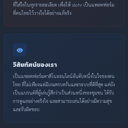
ที่ใส่ใจในทุกรายละเอียด เพื่อให้ slotv เป็นแพลตฟอร์ม
ที่คนไทยไว้วางใจได้อย่างแท้จริง
วิสัยทัศน์ของเรา
เป็นแพลตฟอร์มคาสิโนออนไลน์อันดับหนึ่งในใจของคน
ไทย ที่ไม่เพียงแต่มีเกมครบครันและระบบที่ดีที่สุด แต่ยัง
เป็นแบรนด์ที่ผู้เล่นรู้สึกว่าเป็นส่วนหนึ่งของชุมชน ได้รับ
การดูแลอย่างจริงใจ และสามารถเล่นได้อย่างมีความสุข
และรับผิดชอบ